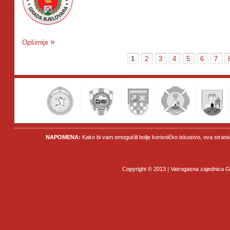
Opširnije
1
2
3
4
5
6
7
NAPOMENA:
Kako bi vam omogućili bolje korisničko iskustvo, ova strani
Copyright © 2013 | Vatrogasna zajednica Gr