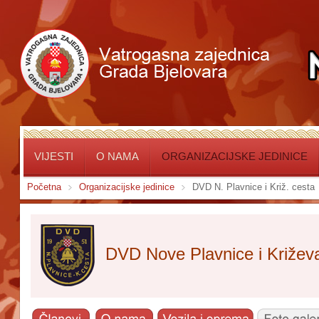
VIJESTI
O NAMA
ORGANIZACIJSKE JEDINICE
Početna
Organizacijske jedinice
DVD N. Plavnice i Križ. cesta
DVD Nove Plavnice i Križev