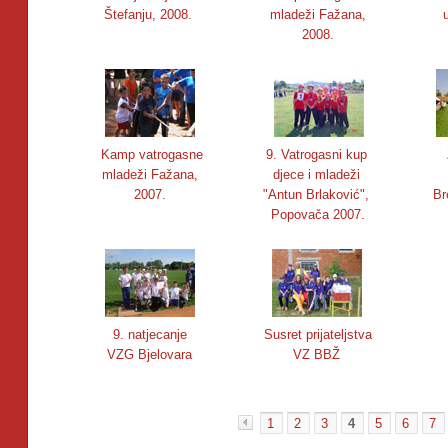
Štefanju, 2008.
mladeži Fažana,
2008.
Kamp vatrogasne
9. Vatrogasni kup
mladeži Fažana,
djece i mladeži
2007.
"Antun Brlaković",
Br
Popovača 2007.
9. natjecanje
Susret prijateljstva
VZG Bjelovara
VZ BBŽ
1
2
3
4
5
6
7
«