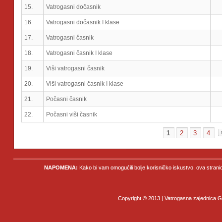
15.
Vatrogasni dočasnik
16.
Vatrogasni dočasnik I klase
17.
Vatrogasni časnik
18.
Vatrogasni časnik I klase
19.
Viši vatrogasni časnik
20.
Viši vatrogasni časnik I klase
21.
Počasni časnik
22.
Počasni viši časnik
1
2
3
4
NAPOMENA:
Kako bi vam omogućili bolje korisničko iskustvo, ova strani
Copyright © 2013 | Vatrogasna zajednica Gr