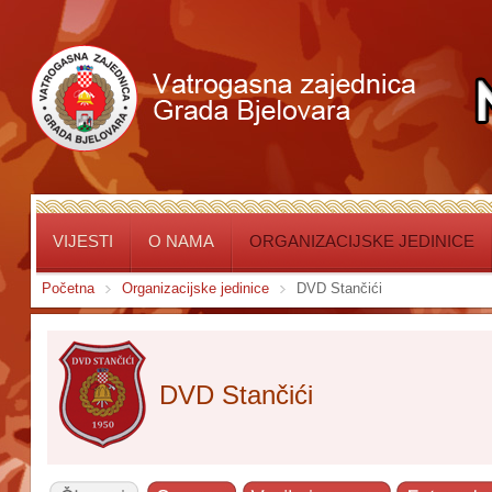
VIJESTI
O NAMA
ORGANIZACIJSKE JEDINICE
Početna
Organizacijske jedinice
DVD Stančići
DVD Stančići