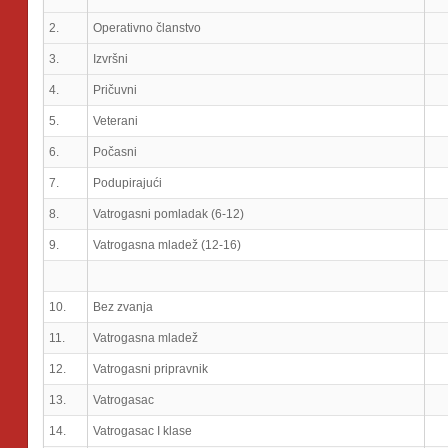
2.
Operativno članstvo
3.
Izvršni
4.
Pričuvni
5.
Veterani
6.
Počasni
7.
Podupirajući
8.
Vatrogasni pomladak (6-12)
9.
Vatrogasna mladež (12-16)
10.
Bez zvanja
11.
Vatrogasna mladež
12.
Vatrogasni pripravnik
13.
Vatrogasac
14.
Vatrogasac I klase