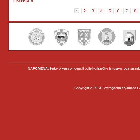
Opširnije
2
3
4
5
6
7
8
«
NAPOMENA:
Kako bi vam omogućili bolje korisničko iskustvo, ova strani
Copyright © 2013 | Vatrogasna zajednica Gr