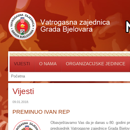
VIJESTI
O NAMA
ORGANIZACIJSKE JEDINICE
Početna
Vijesti
09.01.2018.
PREMINUO IVAN REP
Obavještavamo Vas da je danas u 80. godini pr
predsjednik Vatrogasne zajednice Grada Bjelo