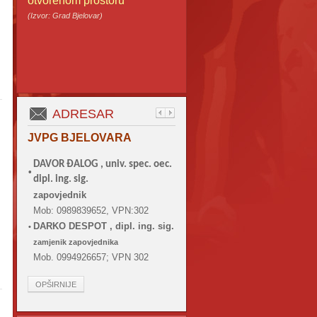
otvorenom prostoru
(Izvor: Grad Bjelovar)
ADRESAR
JVPG BJELOVARA
DAVOR ĐALOG ,
univ. spec. oec.
•
dipl. ing. sig.
zapovjednik
Mob: 0989839652, VPN:302
DARKO DESPOT , dipl. ing. sig.
•
zamjenik zapovjednika
Mob. 0994926657; VPN 302
OPŠIRNIJE