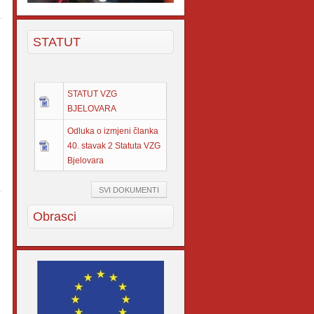
STATUT
STATUT VZG
BJELOVARA
Odluka o izmjeni članka
40. stavak 2 Statuta VZG
Bjelovara
SVI DOKUMENTI
Obrasci