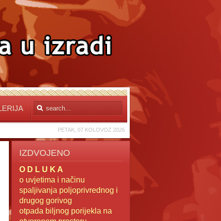
LERIJA
PETAK, 07 KOLOVOZ 2026
IZDVOJENO
O D L U K A
o uvjetima i načinu
spaljivanja poljoprivrednog i
drugog gorivog
otpada
biljnog porijekla na