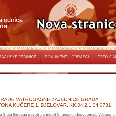
ACIJSKE JEDINICE
DOKUMENTI I OBRASCI
FOTO GA
RADE VATROGASNE ZAJEDNICE GRADA
NA KUČERE 1, BJELOVAR, KK.04.2.1.04.0731
a Grada Bjelovara provodila je projekt Energetska obnova zgrade Vatrogasne