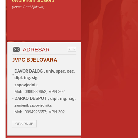
otvorenom prostoru
(Izvor: Grad Bjelovar)
ADRESAR
JVPG BJELOVARA
DAVOR ĐALOG ,
univ. spec. oec.
•
dipl. ing. sig.
zapovjednik
Mob: 0989839652, VPN:302
DARKO DESPOT , dipl. ing. sig.
•
zamjenik zapovjednika
Mob. 0994926657; VPN 302
OPŠIRNIJE