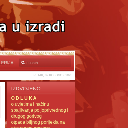
LERIJA
PETAK, 07 KOLOVOZ 2026
IZDVOJENO
O D L U K A
o uvjetima i načinu
spaljivanja poljoprivrednog i
drugog gorivog
otpada
biljnog porijekla na