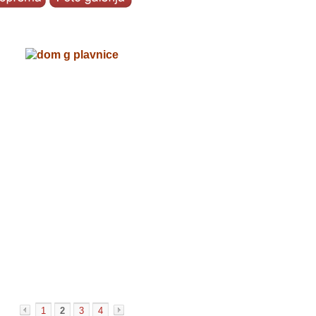
1
2
3
4
«
»