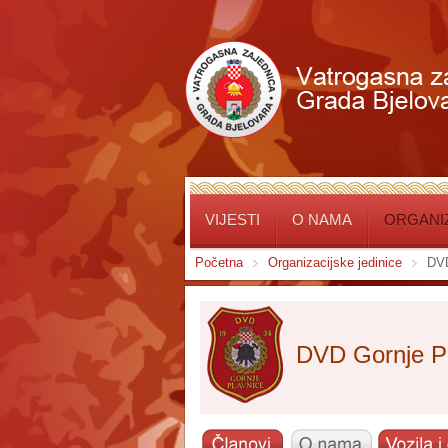
VIJESTI
O NAMA
ORGANIZ
Početna
Organizacijske jedinice
DVD
DVD Gornje P