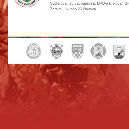
Sudjelovali su vatrogasci iz DVD-a Bjelovar, B
Ždralovi ukupno 26 članova.