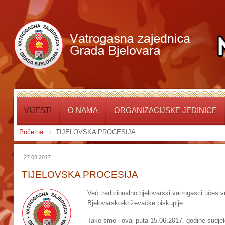
VIJESTI
O NAMA
ORGANIZACIJSKE JEDINICE
Početna
TIJELOVSKA PROCESIJA
27.08.2017.
TIJELOVSKA PROCESIJA
Već tradicionalno bjelovarski vatrogasci učestvu
Bjelovarsko-križevačke biskupije.
Tako smo i ovaj puta 15.06.2017. godine sudjelova