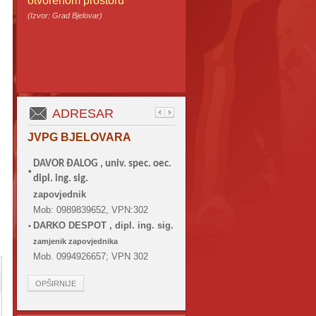
otvorenom prostoru
(Izvor: Grad Bjelovar)
ADRESAR
JVPG BJELOVARA
DAVOR ĐALOG ,
univ. spec. oec.
•
dipl. ing. sig.
zapovjednik
Mob: 0989839652, VPN:302
DARKO DESPOT , dipl. ing. sig.
•
zamjenik zapovjednika
Mob. 0994926657; VPN 302
OPŠIRNIJE