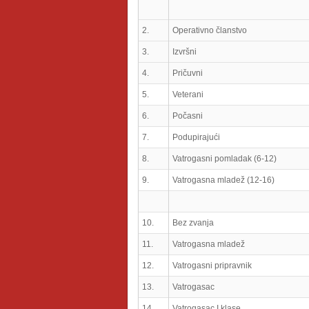
2.
Operativno članstvo
3.
Izvršni
4.
Pričuvni
5.
Veterani
6.
Počasni
7.
Podupirajući
8.
Vatrogasni pomladak (6-12)
9.
Vatrogasna mladež (12-16)
10.
Bez zvanja
11.
Vatrogasna mladež
12.
Vatrogasni pripravnik
13.
Vatrogasac
14.
Vatrogasac I klase