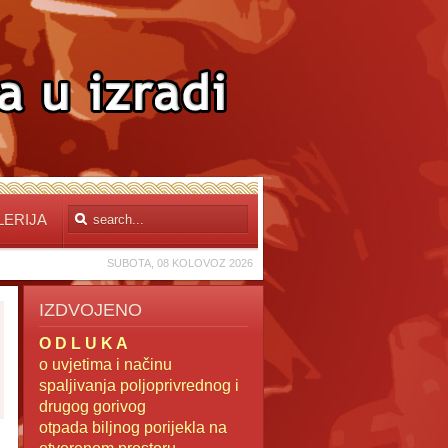
LERIJA
SUBOTA, 08 KOLOVOZ 2026
IZDVOJENO
O D L U K A
o uvjetima i načinu
spaljivanja poljoprivrednog i
drugog gorivog
otpada
biljnog porijekla na