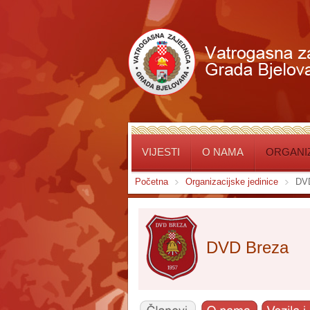
VIJESTI
O NAMA
ORGANIZ
Početna
Organizacijske jedinice
DV
DVD Breza