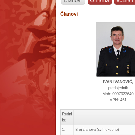
Članovi
IVAN IVANOVIĆ,
predsjednik
Mob: 0997322640
VPN: 451
Redni
br.
1.
Broj članova (svih ukupno)