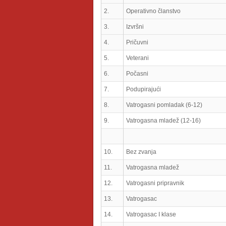
2.
Operativno članstvo
3.
Izvršni
4.
Pričuvni
5.
Veterani
6.
Počasni
7.
Podupirajući
8.
Vatrogasni pomladak (6-12)
9.
Vatrogasna mladež (12-16)
10.
Bez zvanja
11.
Vatrogasna mladež
12.
Vatrogasni pripravnik
13.
Vatrogasac
14.
Vatrogasac I klase