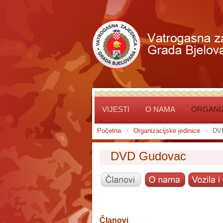
VIJESTI
O NAMA
ORGANIZ
Početna
Organizacijske jedinice
DV
DVD Gudovac
Članovi