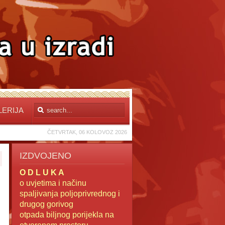
LERIJA
ČETVRTAK, 06 KOLOVOZ 2026
IZDVOJENO
O D L U K A
o uvjetima i načinu
spaljivanja poljoprivrednog i
drugog gorivog
otpada
biljnog porijekla na