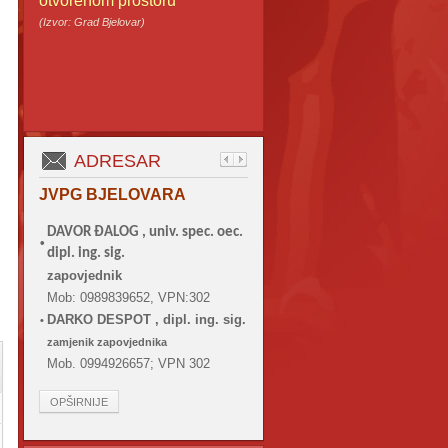
otvorenom prostoru
(Izvor: Grad Bjelovar)
ADRESAR
JVPG BJELOVARA
DAVOR ĐALOG ,
univ. spec. oec.
•
dipl. ing. sig.
zapovjednik
Mob: 0989839652, VPN:302
DARKO DESPOT , dipl. ing. sig.
•
zamjenik zapovjednika
Mob. 0994926657; VPN 302
OPŠIRNIJE