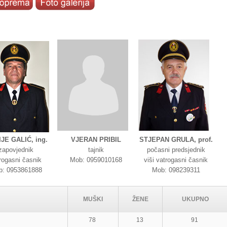
IJE GALIĆ, ing.
VJERAN PRIBIL
STJEPAN GRULA, prof.
zapovjednik
tajnik
počasni predsjednik
rogasni časnik
Mob: 0959010168
viši vatrogasni časnik
b: 0953861888
Mob: 098239311
MUŠKI
ŽENE
UKUPNO
78
13
91