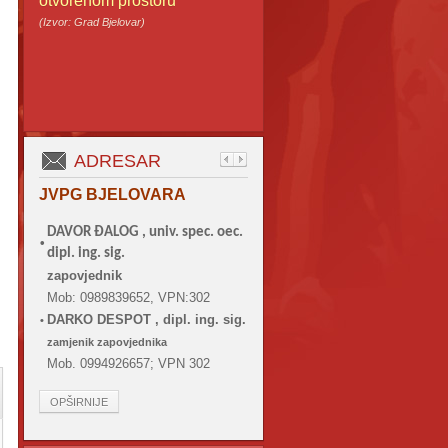
otvorenom prostoru
(Izvor: Grad Bjelovar)
ADRESAR
JVPG BJELOVARA
DAVOR ĐALOG ,
univ. spec. oec.
•
dipl. ing. sig.
zapovjednik
Mob: 0989839652, VPN:302
DARKO DESPOT , dipl. ing. sig.
•
zamjenik zapovjednika
Mob. 0994926657; VPN 302
OPŠIRNIJE