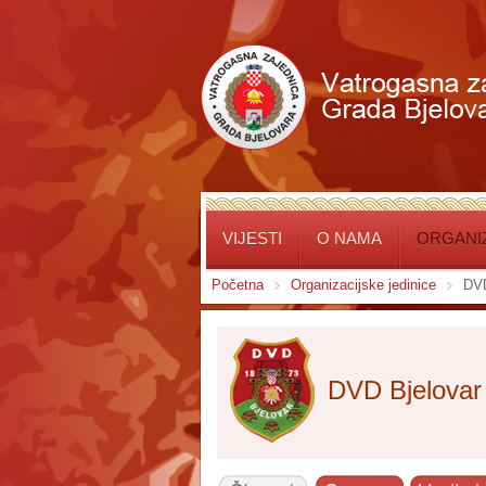
VIJESTI
O NAMA
ORGANIZ
Početna
Organizacijske jedinice
DVD
DVD Bjelovar