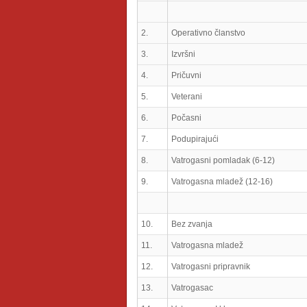
2.
Operativno članstvo
3.
Izvršni
4.
Pričuvni
5.
Veterani
6.
Počasni
7.
Podupirajući
8.
Vatrogasni pomladak (6-12)
9.
Vatrogasna mladež (12-16)
10.
Bez zvanja
11.
Vatrogasna mladež
12.
Vatrogasni pripravnik
13.
Vatrogasac