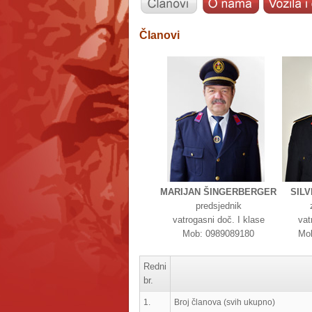
Članovi
MARIJAN ŠINGERBERGER
SILV
predsjednik
vatrogasni doč. I klase
vat
Mob: 0989089180
Mo
Redni
br.
1.
Broj članova (svih ukupno)