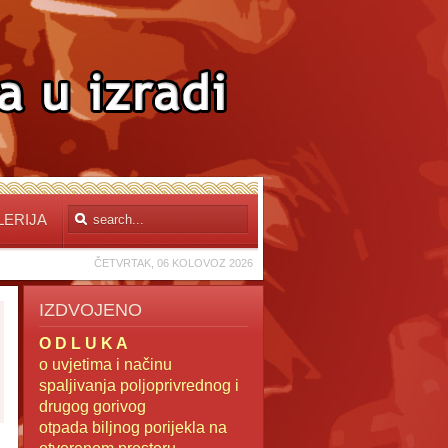
LERIJA
ČETVRTAK, 06 KOLOVOZ 2026
IZDVOJENO
O D L U K A
o uvjetima i načinu
spaljivanja poljoprivrednog i
drugog gorivog
otpada
biljnog porijekla na