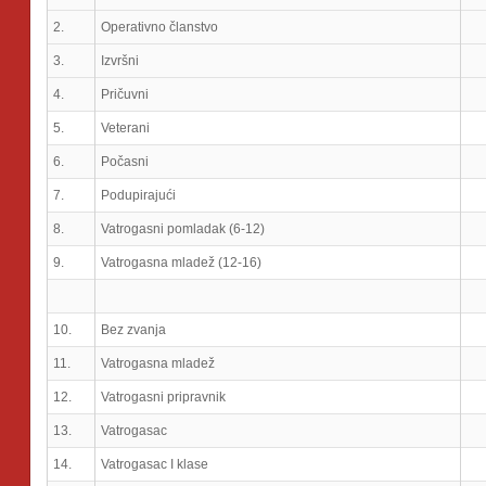
2.
Operativno članstvo
3.
Izvršni
4.
Pričuvni
5.
Veterani
6.
Počasni
7.
Podupirajući
8.
Vatrogasni pomladak (6-12)
9.
Vatrogasna mladež (12-16)
10.
Bez zvanja
11.
Vatrogasna mladež
12.
Vatrogasni pripravnik
13.
Vatrogasac
14.
Vatrogasac I klase