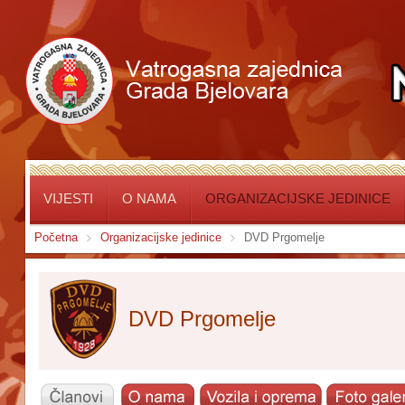
VIJESTI
O NAMA
ORGANIZACIJSKE JEDINICE
Početna
Organizacijske jedinice
DVD Prgomelje
DVD Prgomelje