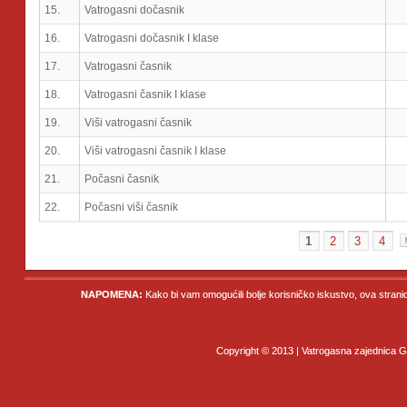
15.
Vatrogasni dočasnik
16.
Vatrogasni dočasnik I klase
17.
Vatrogasni časnik
18.
Vatrogasni časnik I klase
19.
Viši vatrogasni časnik
20.
Viši vatrogasni časnik I klase
21.
Počasni časnik
22.
Počasni viši časnik
1
2
3
4
NAPOMENA:
Kako bi vam omogućili bolje korisničko iskustvo, ova strani
Copyright © 2013 | Vatrogasna zajednica Gr