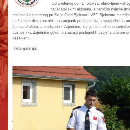
Od uređenog doma i okoliša, obnovljene vatrog
natjecateljskim ekipama, a naročito najmlađima 
realizaciji ostvarenog pružio je Grad Bjelovar i VZG Bjelovara materija
službenom dijelu nazočili su zamjenik predsjednika, zapovjednik i za
članica društva, a predsjednik Zajednice, koji je bio službeno spriječ
dužnosnika Zajednice govori o značaju postignutih uspjeha u ovom društ
gašenjem.
Foto galerija: