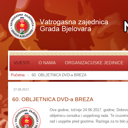
VIJESTI
O NAMA
ORGANIZACIJSKE JEDINICE
Početna
60. OBLJETNICA DVD-a BREZA
27.08.2017.
60. OBLJETNICA DVD-a BREZA
Ove godine, točnije 24.06.2017. godine, Dobrovo
obljetnicu osnutka i uspješnog rada. Te izuzetn
rad i uspjehe pred gostima. Razloga za to bilo 