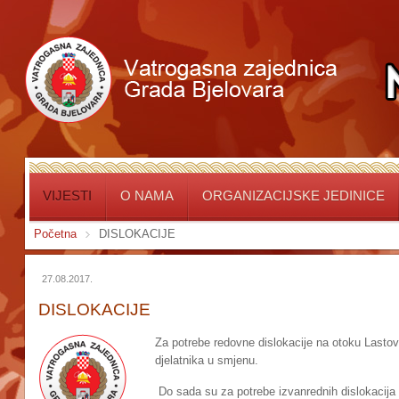
VIJESTI
O NAMA
ORGANIZACIJSKE JEDINICE
Početna
DISLOKACIJE
27.08.2017.
DISLOKACIJE
Za potrebe redovne dislokacije na otoku Lasto
djelatnika u smjenu.
Do sada su za potrebe izvanrednih dislokacija 