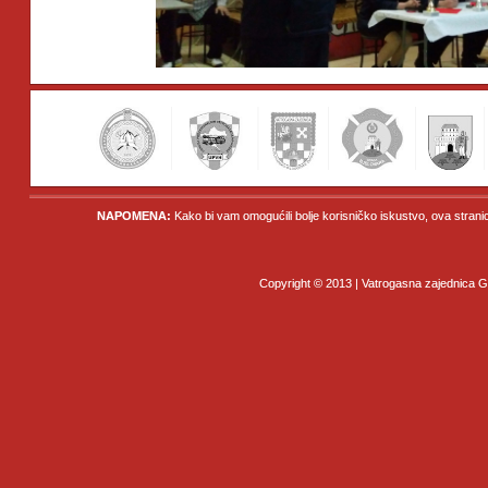
NAPOMENA:
Kako bi vam omogućili bolje korisničko iskustvo, ova strani
Copyright © 2013 | Vatrogasna zajednica Gr