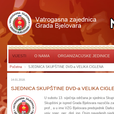
VIJESTI
O NAMA
ORGANIZACIJSKE JEDINICE
Početna
SJEDNICA SKUPŠTINE DVD-a VELIKA CIGLENA
14.01.2018.
SJEDNICA SKUPŠTINE DVD-a VELIKA CIGL
U subotu 13. siječnja održana je sjednica Skup
Skupštini je ispred Grada Bjelovara nazočila z
prof., a u ime VZG Bjelovara predsjednik Darko 
univ. spec. oec. dipl. ing. Osim navedenih sjedn