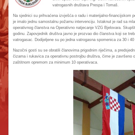
vatrogasnih društava Prespa i Tomaš.
Na sjednici su prihvaćena izvješća o radu i materijalno-financijskom p
je imalo jednu samostalnu požarnu intervenciju. Istaknut je rad sa m
operativnog članstva na Operativno natjecanje VZG Bjelovara. Skupština
godinu. Zapovjednik društva javno je prozvao dio članstva koji se treb
vatrogasac. Dodijeljene su po jedna vatrogasna spomenica za 30 i 40
Nazočni gosti su se obratili članovima prigodnim riječima, a predsjedn
čizama i rukavica za operativnu postrojbu društva, čime je završeno
zaštitnom opremom za minimum 10 operativaca.