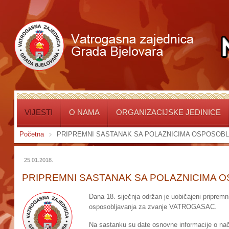
VIJESTI
O NAMA
ORGANIZACIJSKE JEDINICE
Početna
PRIPREMNI SASTANAK SA POLAZNICIMA OSPOSOB
25.01.2018.
PRIPREMNI SASTANAK SA POLAZNICIMA 
Dana 18. siječnja održan je uobičajeni pripre
osposobljavanja za zvanje VATROGASAC.
Na sastanku su date osnovne informacije o nač