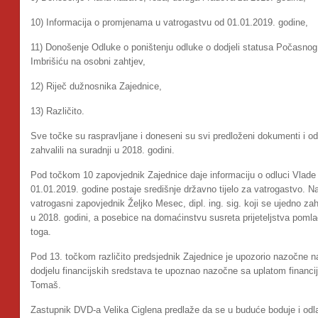
10) Informacija o promjenama u vatrogastvu od 01.01.2019. godine,
11) Donošenje Odluke o poništenju odluke o dodjeli statusa Počasno
Imbrišiću na osobni zahtjev,
12) Riječ dužnosnika Zajednice,
13) Različito.
Sve točke su raspravljane i doneseni su svi predloženi dokumenti i od
zahvalili na suradnji u 2018. godini.
Pod točkom 10 zapovjednik Zajednice daje informaciju o odluci Vlad
01.01.2019. godine postaje središnje državno tijelo za vatrogastvo. N
vatrogasni zapovjednik Željko Mesec, dipl. ing. sig. koji se ujedno za
u 2018. godini, a posebice na domaćinstvu susreta prijeteljstva poml
toga.
Pod 13. točkom različito predsjednik Zajednice je upozorio nazočne 
dodjelu financijskih sredstava te upoznao nazočne sa uplatom financ
Tomaš.
Zastupnik DVD-a Velika Ciglena predlaže da se u buduće boduje i odl