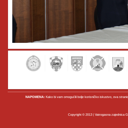
NAPOMENA:
Kako bi vam omogućili bolje korisničko iskustvo, ova strani
Copyright © 2013 | Vatrogasna zajednica Gr