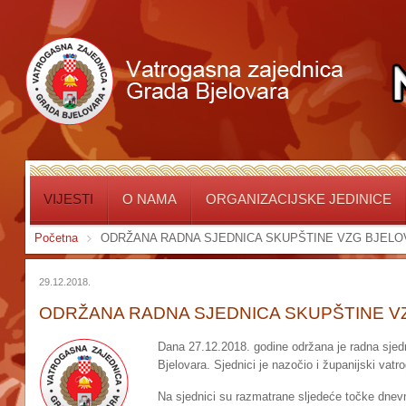
VIJESTI
O NAMA
ORGANIZACIJSKE JEDINICE
Početna
ODRŽANA RADNA SJEDNICA SKUPŠTINE VZG BJELO
29.12.2018.
ODRŽANA RADNA SJEDNICA SKUPŠTINE V
Dana 27.12.2018. godine održana je radna sje
Bjelovara. Sjednici je nazočio i županijski vatr
Na sjednici su razmatrane sljedeće točke dnev