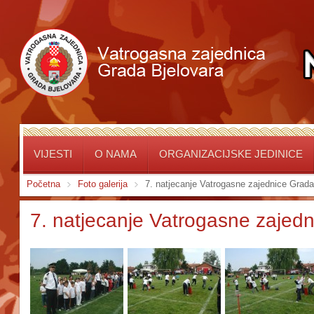
VIJESTI
O NAMA
ORGANIZACIJSKE JEDINICE
Početna
Foto galerija
7. natjecanje Vatrogasne zajednice Grada
7. natjecanje Vatrogasne zajed