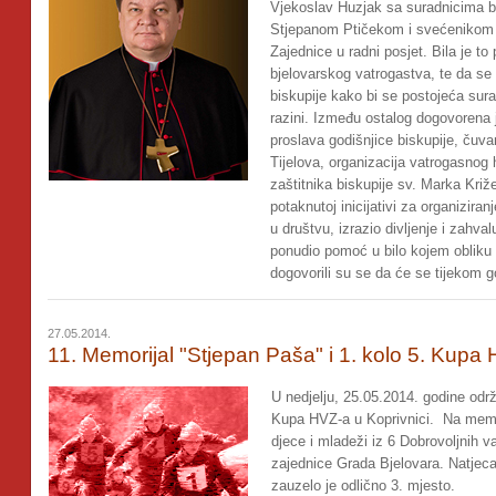
Vjekoslav Huzjak sa suradnicima b
Stjepanom Ptičekom i svećenikom 
Zajednice u radni posjet. Bila je t
bjelovarskog vatrogastva, te da se
biskupije kako bi se postojeća suradn
razini. Između ostalog dogovorena 
proslava godišnjice biskupije, čuva
Tijelova, organizacija vatrogasnog
zaštitnika biskupije sv. Marka Kri
potaknutoj inicijativi za organizir
u društvu, izrazio divljenje i zahval
ponudio pomoć u bilo kojem obliku 
dogovorili su se da će se tijekom g
27.05.2014.
11. Memorijal "Stjepan Paša" i 1. kolo 5. Kupa 
U nedjelju, 25.05.2014. godine održ
Kupa HVZ-a u Koprivnici. Na memorij
djece i mladeži iz 6 Dobrovoljnih 
zajednice Grada Bjelovara. Natjec
zauzelo je odlično 3. mjesto.