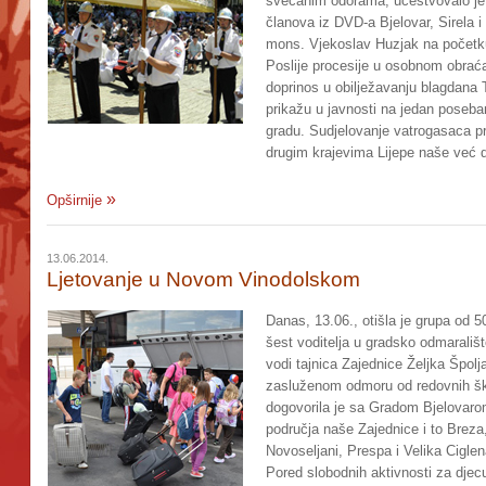
svečanim odorama, učestvovalo je na
članova iz DVD-a Bjelovar, Sirela i
mons. Vjekoslav Huzjak na početk
Poslije procesije u osobnom obraća
doprinos u obilježavanju blagdana T
prikažu u javnosti na jedan poseb
gradu. Sudjelovanje vatrogasaca p
drugim krajevima Lijepe naše već du
Opširnije
13.06.2014.
Ljetovanje u Novom Vinodolskom
Danas, 13.06., otišla je grupa od 
šest voditelja u gradsko odmarali
vodi tajnica Zajednice Željka Špolj
zasluženom odmoru od redovnih ško
dogovorila je sa Gradom Bjelovarom
područja naše Zajednice i to Brez
Novoseljani, Prespa i Velika Cigle
Pored slobodnih aktivnosti za djecu