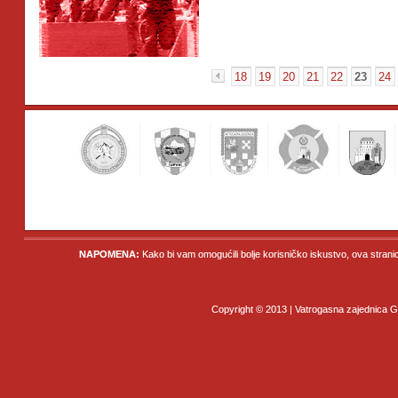
18
19
20
21
22
23
24
«
NAPOMENA:
Kako bi vam omogućili bolje korisničko iskustvo, ova strani
Copyright © 2013 | Vatrogasna zajednica Gr