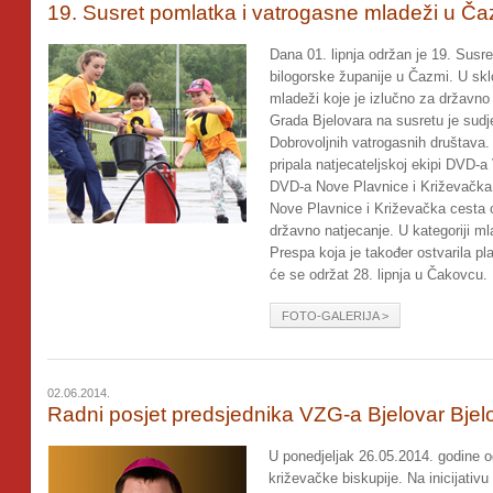
19. Susret pomlatka i vatrogasne mladeži u Ča
Dana 01. lipnja održan je 19. Susr
bilogorske županije u Čazmi. U skl
mladeži koje je izlučno za državno
Grada Bjelovara na susretu je sudje
Dobrovoljnih vatrogasnih društava.
pripala natjecateljskoj ekipi DVD-a 
DVD-a Nove Plavnice i Križevačka
Nove Plavnice i Križevačka cesta o
državno natjecanje. U kategoriji m
Prespa koja je također ostvarila p
će se održat 28. lipnja u Čakovcu.
FOTO-GALERIJA >
02.06.2014.
Radni posjet predsjednika VZG-a Bjelovar Bjelo
U ponedjeljak 26.05.2014. godine o
križevačke biskupije. Na inicijati