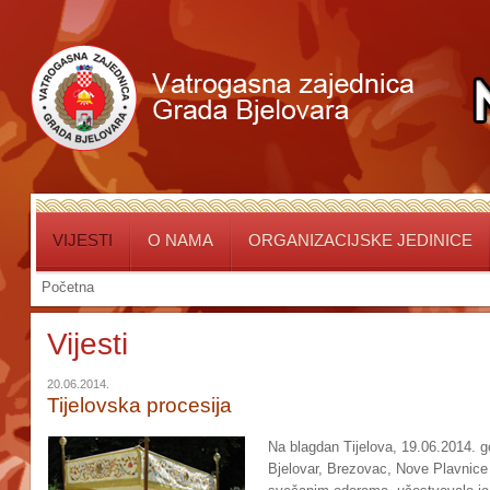
VIJESTI
O NAMA
ORGANIZACIJSKE JEDINICE
Početna
Vijesti
20.06.2014.
Tijelovska procesija
Na blagdan Tijelova, 19.06.2014. g
Bjelovar, Brezovac, Nove Plavnice i