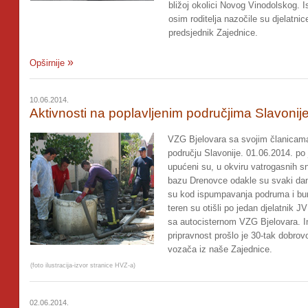
bližoj okolici Novog Vinodolskog. 
osim roditelja nazočile su djelatni
predsjednik Zajednice.
Opširnije
10.06.2014.
Aktivnosti na poplavljenim područjima Slavonij
VZG Bjelovara sa svojim članicama
području Slavonije. 01.06.2014. po
upućeni su, u okviru vatrogasnih
bazu Drenovce odakle su svaki dan 
su kod ispumpavanja podruma i buna
teren su otišli po jedan djelatnik 
sa autocisternom VZG Bjelovara. I
pripravnost prošlo je 30-tak dobrov
vozača iz naše Zajednice.
(foto ilustracija-izvor stranice HVZ-a)
02.06.2014.