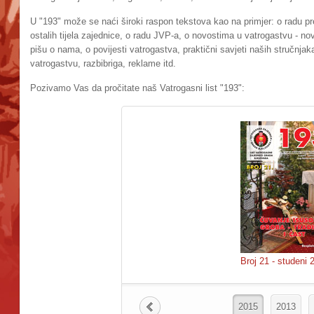
U "193" može se naći široki raspon tekstova kao na primjer: o radu pr
ostalih tijela zajednice, o radu JVP-a, o novostima u vatrogastvu - nov
pišu o nama, o povijesti vatrogastva, praktični savjeti naših stručnja
vatrogastvu, razbibriga, reklame itd.
Pozivamo Vas da pročitate naš Vatrogasni list "193":
Broj 21 - studeni 
2015
2013