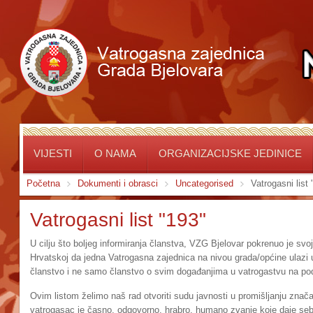
VIJESTI
O NAMA
ORGANIZACIJSKE JEDINICE
Početna
Dokumenti i obrasci
Uncategorised
Vatrogasni list
Vatrogasni list "193"
U cilju što boljeg informiranja članstva, VZG Bjelovar pokrenuo je svoj 
Hrvatskoj da jedna Vatrogasna zajednica na nivou grada/općine ulazi u o
članstvo i ne samo članstvo o svim događanjima u vatrogastvu na pod
Ovim listom želimo naš rad otvoriti sudu javnosti u promišljanju znača
vatrogasac je časno, odgovorno, hrabro, humano zvanje koje daje se