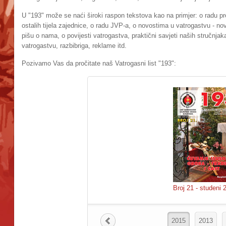
U "193" može se naći široki raspon tekstova kao na primjer: o radu pr
ostalih tijela zajednice, o radu JVP-a, o novostima u vatrogastvu - nov
pišu o nama, o povijesti vatrogastva, praktični savjeti naših stručnja
vatrogastvu, razbibriga, reklame itd.
Pozivamo Vas da pročitate naš Vatrogasni list "193":
Broj 21 - studeni 
2015
2013