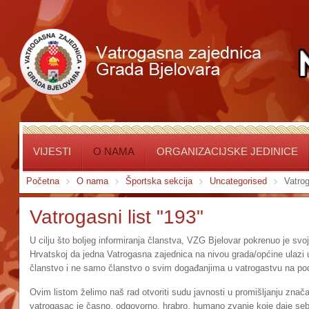
VIJESTI
O NAMA
ORGANIZACIJSKE JEDINICE
Početna
O nama
Športska sekcija
Uncategorised
Vatrog
Vatrogasni list "193"
U cilju što boljeg informiranja članstva, VZG Bjelovar pokrenuo je svoj 
Hrvatskoj da jedna Vatrogasna zajednica na nivou grada/općine ulazi u o
članstvo i ne samo članstvo o svim događanjima u vatrogastvu na pod
Ovim listom želimo naš rad otvoriti sudu javnosti u promišljanju znača
vatrogasac je časno, odgovorno, hrabro, humano zvanje koje daje se