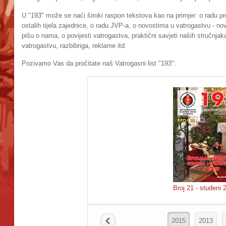
U "193" može se naći široki raspon tekstova kao na primjer: o radu pr
ostalih tijela zajednice, o radu JVP-a, o novostima u vatrogastvu - nov
pišu o nama, o povijesti vatrogastva, praktični savjeti naših stručnja
vatrogastvu, razbibriga, reklame itd.
Pozivamo Vas da pročitate naš Vatrogasni list "193":
Broj 21 - studeni 
2015
2013