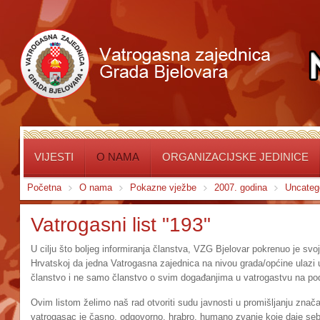
VIJESTI
O NAMA
ORGANIZACIJSKE JEDINICE
Početna
O nama
Pokazne vježbe
2007. godina
Uncateg
Vatrogasni list "193"
U cilju što boljeg informiranja članstva, VZG Bjelovar pokrenuo je svoj 
Hrvatskoj da jedna Vatrogasna zajednica na nivou grada/općine ulazi u o
članstvo i ne samo članstvo o svim događanjima u vatrogastvu na pod
Ovim listom želimo naš rad otvoriti sudu javnosti u promišljanju znača
vatrogasac je časno, odgovorno, hrabro, humano zvanje koje daje se