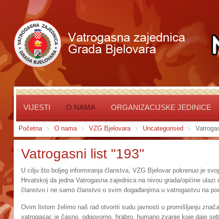
VIJESTI
O NAMA
ORGANIZACIJSKE JEDINICE
Početna
O nama
VZG Bjelovara
Uncategorised
Vatrogas
Vatrogasni list "193"
U cilju što boljeg informiranja članstva, VZG Bjelovar pokrenuo je svoj 
Hrvatskoj da jedna Vatrogasna zajednica na nivou grada/općine ulazi u o
članstvo i ne samo članstvo o svim događanjima u vatrogastvu na pod
Ovim listom želimo naš rad otvoriti sudu javnosti u promišljanju znača
vatrogasac je časno, odgovorno, hrabro, humano zvanje koje daje se