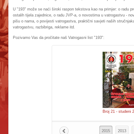
U "193" može se naći široki raspon tekstova kao na primjer: o radu pr
ostalih tijela zajednice, o radu JVP-a, o novostima u vatrogastvu - nov
pišu o nama, o povijesti vatrogastva, praktični savjeti naših stručnja
vatrogastvu, razbibriga, reklame itd.
Pozivamo Vas da pročitate naš Vatrogasni list "193":
Broj 21 - studeni 
2015
2013