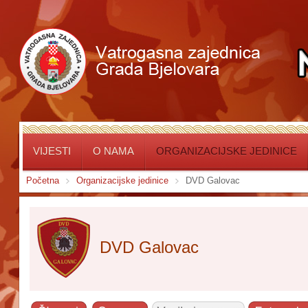
VIJESTI
O NAMA
ORGANIZACIJSKE JEDINICE
Početna
Organizacijske jedinice
DVD Galovac
DVD Galovac