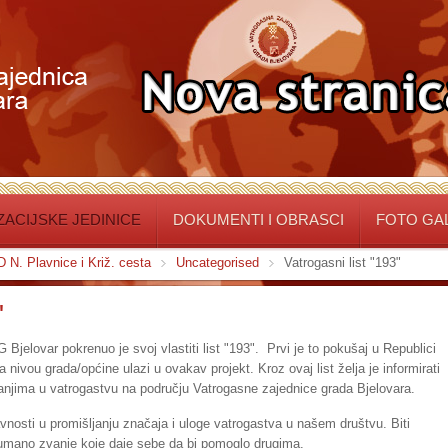
ACIJSKE JEDINICE
DOKUMENTI I OBRASCI
FOTO GA
 N. Plavnice i Križ. cesta
Uncategorised
Vatrogasni list "193"
"
G Bjelovar pokrenuo je svoj vlastiti list "193". Prvi je to pokušaj u Republici
nivou grada/općine ulazi u ovakav projekt. Kroz ovaj list želja je informirati
njima u vatrogastvu na području Vatrogasne zajednice grada Bjelovara.
avnosti u promišljanju značaja i uloge vatrogastva u našem društvu. Biti
humano zvanje koje daje sebe da bi pomoglo drugima.