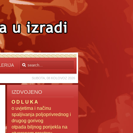
LERIJA
SUBOTA, 08 KOLOVOZ 2026
IZDVOJENO
O D L U K A
o uvjetima i načinu
spaljivanja poljoprivrednog i
drugog gorivog
otpada
biljnog porijekla na