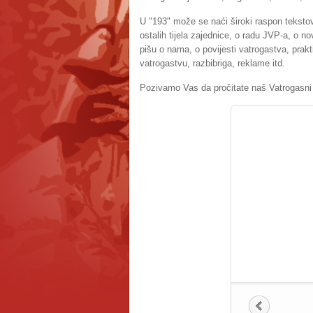
U "193" može se naći široki raspon tekstov
ostalih tijela zajednice, o radu JVP-a, o n
pišu o nama, o povijesti vatrogastva, prakt
vatrogastvu, razbibriga, reklame itd.
Pozivamo Vas da pročitate naš Vatrogasni l