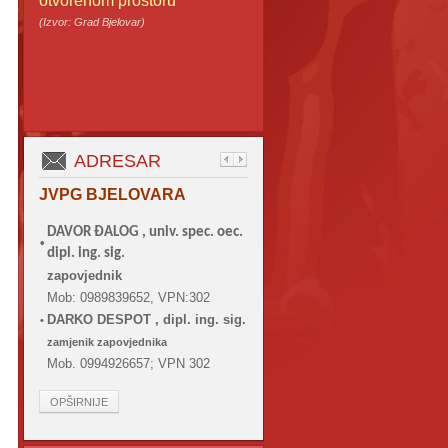
otvorenom prostoru
(Izvor: Grad Bjelovar)
ADRESAR
JVPG BJELOVARA
DAVOR ĐALOG ,
univ. spec. oec.
•
dipl. ing. sig.
zapovjednik
Mob: 0989839652, VPN:302
DARKO DESPOT , dipl. ing. sig.
•
zamjenik zapovjednika
Mob. 0994926657; VPN 302
OPŠIRNIJE