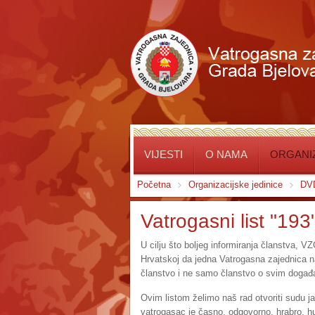
VIJESTI
O NAMA
ORGANIZ
Početna
Organizacijske jedinice
DVD
Vatrogasni list "193
U cilju što boljeg informiranja članstva, VZ
Hrvatskoj da jedna Vatrogasna zajednica na 
članstvo i ne samo članstvo o svim događa
Ovim listom želimo naš rad otvoriti sudu j
vatrogasac je časno, odgovorno, hrabro, 