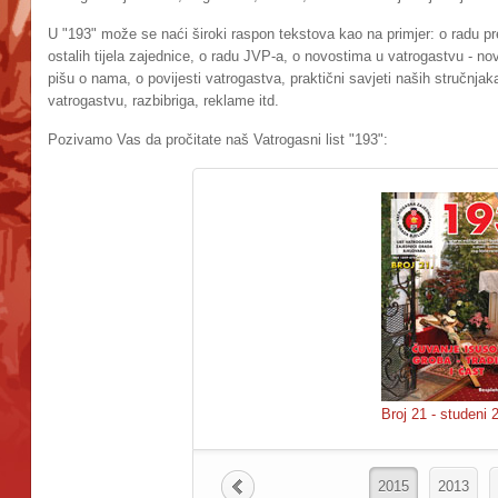
U "193" može se naći široki raspon tekstova kao na primjer: o radu pr
ostalih tijela zajednice, o radu JVP-a, o novostima u vatrogastvu - nov
pišu o nama, o povijesti vatrogastva, praktični savjeti naših stručnja
vatrogastvu, razbibriga, reklame itd.
Pozivamo Vas da pročitate naš Vatrogasni list "193":
Broj 21 - studeni 
2015
2013