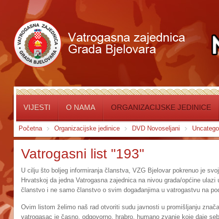
VIJESTI
O NAMA
ORGANIZACIJSKE JEDINICE
Početna
Organizacijske jedinice
DVD Novoseljani
Uncatego
Vatrogasni list "193"
U cilju što boljeg informiranja članstva, VZG Bjelovar pokrenuo je svoj 
Hrvatskoj da jedna Vatrogasna zajednica na nivou grada/općine ulazi u o
članstvo i ne samo članstvo o svim događanjima u vatrogastvu na pod
Ovim listom želimo naš rad otvoriti sudu javnosti u promišljanju znača
vatrogasac je časno, odgovorno, hrabro, humano zvanje koje daje se