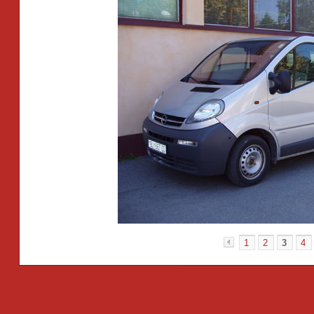
1
2
3
4
«