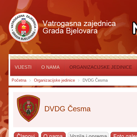
VIJESTI
O NAMA
ORGANIZACIJSKE JEDINICE
Početna
Organizacijske jedinice
DVDG Česma
DVDG Česma