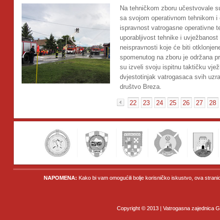
Na tehničkom zboru učestvovale su
sa svojom operativnom tehnikom i 
ispravnost vatrogasne operativne t
uporabljivost tehnike i uvježbanos
neispravnosti koje će biti otklonj
spomenutog na zboru je održana pr
su izveli svoju ispitnu taktičku vj
dvjestotinjak vatrogasaca svih uzr
društvo Breza.
22
23
24
25
26
27
28
«
NAPOMENA:
Kako bi vam omogućili bolje korisničko iskustvo, ova strani
Copyright © 2013 | Vatrogasna zajednica Gr