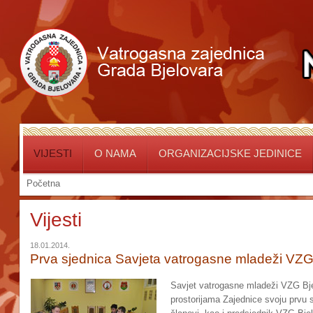
VIJESTI
O NAMA
ORGANIZACIJSKE JEDINICE
Početna
Vijesti
18.01.2014.
Prva sjednica Savjeta vatrogasne mladeži VZG
Savjet vatrogasne mladeži VZG Bjel
prostorijama Zajednice svoju prvu s