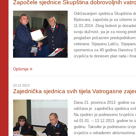
Započele sjednice Skupština dobrovoljnih vatr
Održavanjem sjednica Skupština do
Bjelovara, započela je sa izborno
11.01.2014. Zbog bolesti je dosada
svoju dužnost, pa je za novog pred
proglašen počasnim predsjednikom 
veterana: Stjepanu Laliću, Stjepanu
spomenica za 40 godina članstva 
izvješća te donesen plan rada i fina
Opširnije
23.12.2013.
Zajednička sjednica svih tijela Vatrogasne zaj
Dana 21. prosinca 2013. godine sa 
održana je zajednička sjednica svi
Na sjednici je podneseno Izvješće 
od 01.01. – 13.12.2013. godine te 
godinu. Također je podneseno izvje
izvješće o odrađenim aktivnostima 