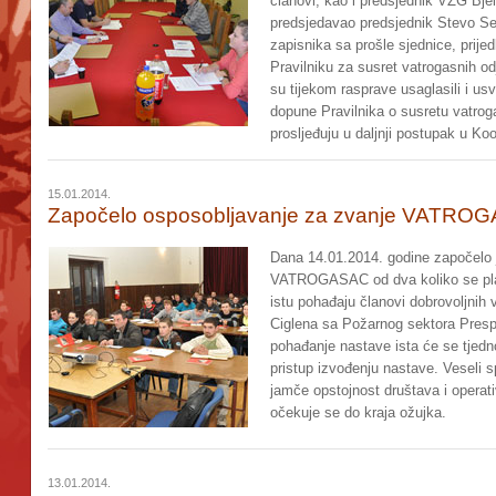
članovi, kao i predsjednik VZG Bjel
predsjedavao predsjednik Stevo Se
zapisnika sa prošle sjednice, prij
Pravilniku za susret vatrogasnih od
su tijekom rasprave usaglasili i usv
dopune Pravilnika o susretu vatrog
prosljeđuju u daljnji postupak u Ko
15.01.2014.
Započelo osposobljavanje za zvanje VATRO
Dana 14.01.2014. godine započelo 
VATROGASAC od dva koliko se plani
istu pohađaju članovi dobrovoljnih
Ciglena sa Požarnog sektora Prespa
pohađanje nastave ista će se tjedno
pristup izvođenju nastave. Veseli s
jamče opstojnost društava i operati
očekuje se do kraja ožujka.
13.01.2014.