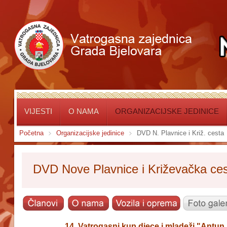
VIJESTI
O NAMA
ORGANIZACIJSKE JEDINICE
Početna
Organizacijske jedinice
DVD N. Plavnice i Križ. cesta
DVD Nove Plavnice i Križevačka ce
14. Vatrogasni kup djece i mladeži "Antun