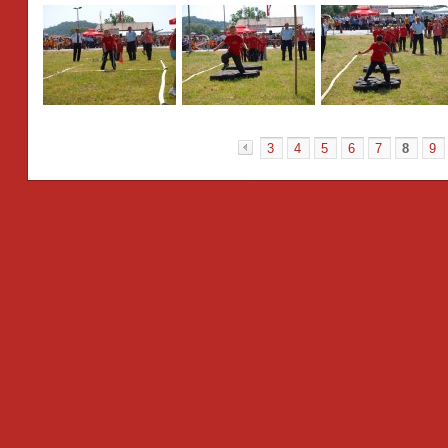
3
4
5
6
7
8
9
«