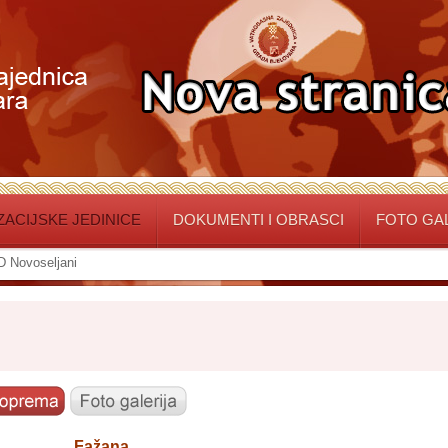
ACIJSKE JEDINICE
DOKUMENTI I OBRASCI
FOTO GA
 Novoseljani
Fažana