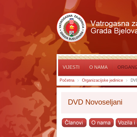
VIJESTI
O NAMA
ORGANIZ
Početna
Organizacijske jedinice
DVD
DVD Novoseljani