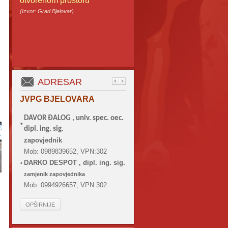
otvorenom prostoru
(Izvor: Grad Bjelovar)
ADRESAR
JVPG BJELOVARA
DAVOR ĐALOG ,
univ. spec. oec.
•
dipl. ing. sig.
zapovjednik
Mob: 0989839652, VPN:302
DARKO DESPOT , dipl. ing. sig.
•
zamjenik zapovjednika
Mob. 0994926657; VPN 302
OPŠIRNIJE