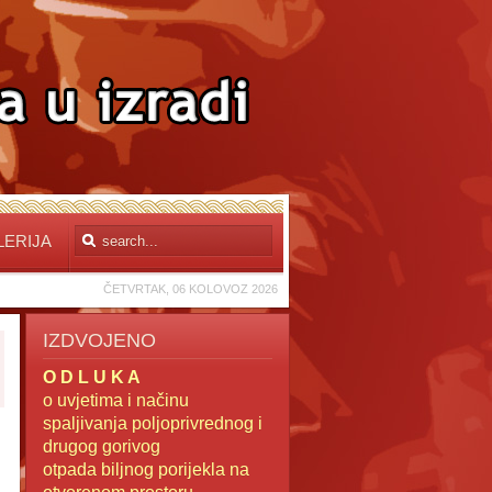
LERIJA
ČETVRTAK, 06 KOLOVOZ 2026
IZDVOJENO
O D L U K A
o uvjetima i načinu
spaljivanja poljoprivrednog i
drugog gorivog
otpada
biljnog porijekla na