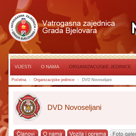
VIJESTI
O NAMA
ORGANIZACIJSKE JEDINICE
Početna
Organizacijske jedinice
DVD Novoseljani
DVD Novoseljani