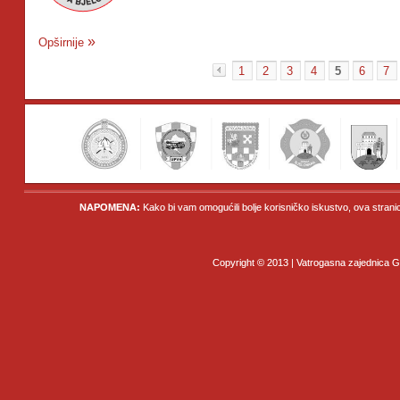
Opširnije
1
2
3
4
5
6
7
«
NAPOMENA:
Kako bi vam omogućili bolje korisničko iskustvo, ova strani
Copyright © 2013 | Vatrogasna zajednica Gr