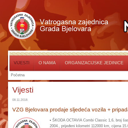
VIJESTI
O NAMA
ORGANIZACIJSKE JEDINICE
Početna
Vijesti
08.11.2018.
VZG Bjelovara prodaje sljedeća vozila + pripad
• ŠKODA OCTAVIA Combi Classic 1,6, broj ša
2004., prijeđeni kilometri 112000 km, cijena 15