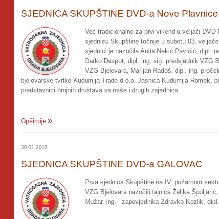
SJEDNICA SKUPŠTINE DVD-a Nove Plavnice i
Već tradicionalno za prvi vikend u veljači DVD
sjednicu Skupštine točnije u subotu 03. veljač
sjednici je nazočila Anita Nekić Pavičić, dipl.
Darko Despot, dipl. ing. sig. predsjednik VZG Bj
VZG Bjelovara, Marijan Radoš, dipl. ing. proč
bjelovarske tvrtke Kudumija Trade d.o.o. Jasnica Kudumija Romek, p
predstavnici brojnih društava sa naše i drugih zajednica.
Opširnije
30.01.2018.
SJEDNICA SKUPŠTINE DVD-a GALOVAC
Prva sjednica Skupštine na IV. požarnom sekto
VZG Bjelovara nazočili tajnica Željka Špoljarić
Mužar, ing. i zapovjednika Zdravko Kozlik, dipl. 