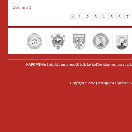
Opširnije
1
2
3
4
5
6
7
«
NAPOMENA:
Kako bi vam omogućili bolje korisničko iskustvo, ova strani
Copyright © 2013 | Vatrogasna zajednica Gr